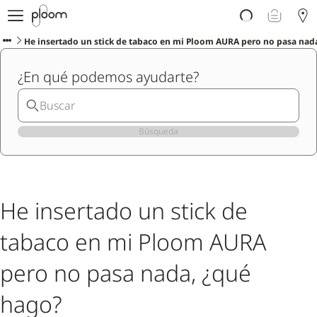
Descubre Ploom AURA
Tienda
He insertado un stick de tabaco en mi Ploom AURA pero no pasa nad
Sticks LYO
¿En qué podemos ayudarte?
Ploom Club
Blog
Ayuda y soporte
Localiza tu tienda
Búsqueda
PENÍNSULA Y BALEARES
He insertado un stick de
tabaco en mi Ploom AURA
pero no pasa nada, ¿qué
hago?