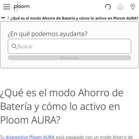
Descubre Ploom AURA
Tienda
¿Qué es el modo Ahorro de Batería y cómo lo activo en Ploom AURA?
Sticks LYO
¿En qué podemos ayudarte?
Ploom Club
Blog
Ayuda y soporte
Localiza tu tienda
Búsqueda
PENÍNSULA Y BALEARES
¿Qué es el modo Ahorro de
Batería y cómo lo activo en
Ploom AURA?
Tu
dispositivo Ploom AURA
está equipado con un modo Ahorro de