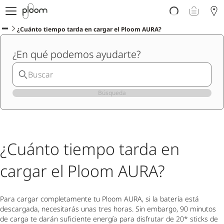
Descubre Ploom AURA
Tienda
¿Cuánto tiempo tarda en cargar el Ploom AURA?
Sticks LYO
¿En qué podemos ayudarte?
Ploom Club
Blog
Ayuda y soporte
Localiza tu tienda
Búsqueda
PENÍNSULA Y BALEARES
¿Cuánto tiempo tarda en
cargar el Ploom AURA?
Para cargar completamente tu Ploom AURA, si la batería está
descargada, necesitarás unas tres horas. Sin embargo, 90 minutos
de carga te darán suficiente energía para disfrutar de 20* sticks de