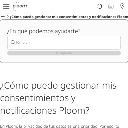
Descubre Ploom AURA
Tienda
¿Cómo puedo gestionar mis consentimientos y notificaciones Ploo
Sticks LYO
¿En qué podemos ayudarte?
Ploom Club
Blog
Ayuda y soporte
Localiza tu tienda
Búsqueda
PENÍNSULA Y BALEARES
¿Cómo puedo gestionar mis
consentimientos y
notificaciones Ploom?
En Ploom, la privacidad de tus datos es una prioridad. Por eso, tú