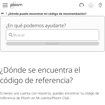
Descubre Ploom AURA
Tienda
¿Dónde puedo encontrar mi código de recomendación?
Sticks LYO
¿En qué podemos ayudarte?
Ploom Club
Blog
Ayuda y soporte
Localiza tu tienda
Búsqueda
PENÍNSULA Y BALEARES
¿Dónde se encuentra el
código de referencia?
Si tienes una cuenta con nosotros, puedes encontrar tu código de
referencia de Ploom en Mi cuenta/Ploom Club.