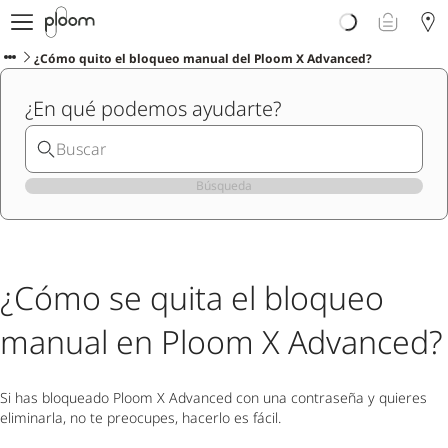
Descubre Ploom AURA
Tienda
¿Cómo quito el bloqueo manual del Ploom X Advanced?
Sticks LYO
¿En qué podemos ayudarte?
Ploom Club
Blog
Ayuda y soporte
Localiza tu tienda
Búsqueda
PENÍNSULA Y BALEARES
¿Cómo se quita el bloqueo
manual en Ploom X Advanced?
Si has bloqueado Ploom X Advanced con una contraseña y quieres
eliminarla, no te preocupes, hacerlo es fácil.