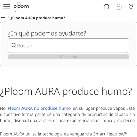
Descubre Ploom AURA
Tienda
¿Ploom AURA produce humo?
Sticks LYO
¿En qué podemos ayudarte?
Ploom Club
Blog
Ayuda y soporte
Localiza tu tienda
Búsqueda
PENÍNSULA Y BALEARES
¿Ploom AURA produce humo?
No,
Ploom AURA no produce humo
, en su lugar produce vapor. Este
dispositivo forma parte de una categoría de productos de tabaco sin
humo, diseñada para ofrecer una experiencia más limpia y moderna.
Ploom AURA utiliza la tecnología de vanguardia Smart Heatflow™