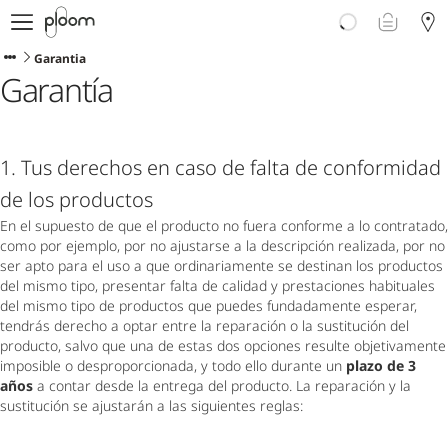
Descubre Ploom AURA
Tienda
Garantia
Garantía
Sticks LYO
Ploom Club
Blog
Ayuda y soporte
1. Tus derechos en caso de falta de conformidad 
Localiza tu tienda
de los productos
En el supuesto de que el producto no fuera conforme a lo contratado, 
como por ejemplo, por no ajustarse a la descripción realizada, por no 
ser apto para el uso a que ordinariamente se destinan los productos 
PENÍNSULA Y BALEARES
del mismo tipo, presentar falta de calidad y prestaciones habituales 
del mismo tipo de productos que puedes fundadamente esperar, 
tendrás derecho a optar entre la reparación o la sustitución del 
producto, salvo que una de estas dos opciones resulte objetivamente 
imposible o desproporcionada, y todo ello durante un 
plazo de 3 
años
 a contar desde la entrega del producto. La reparación y la 
sustitución se ajustarán a las siguientes reglas: