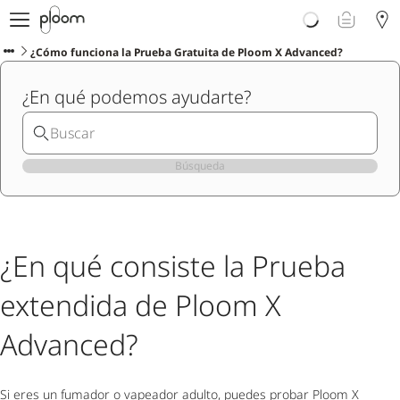
Descubre Ploom AURA
Tienda
¿Cómo funciona la Prueba Gratuita de Ploom X Advanced?
Sticks LYO
¿En qué podemos ayudarte?
Ploom Club
Blog
Ayuda y soporte
Localiza tu tienda
Búsqueda
ISLAS CANARIAS
¿En qué consiste la Prueba
extendida de Ploom X
Advanced?
Si eres un fumador o vapeador adulto, puedes probar Ploom X