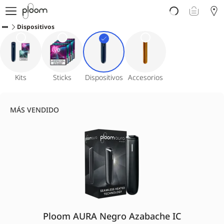
Descubre Ploom AURA
Dispositivos
Tienda
Sticks LYO
Ploom Club
Blog
Ayuda y soporte
Kits
Sticks
Dispositivos
Accesorios
Localiza tu tienda
MÁS VENDIDO
ISLAS CANARIAS
Ploom AURA Negro Azabache IC