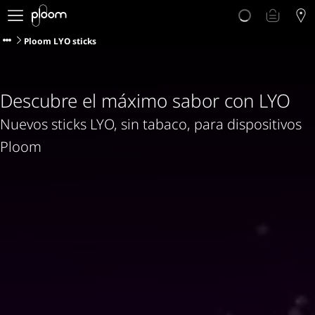
Descubre Ploom AURA
Tienda
Ploom LYO sticks
Sticks LYO
Ploom Club
Blog
Descubre el máximo sabor con LYO
Ayuda y soporte
Nuevos sticks LYO, sin tabaco, para dispositivos
Localiza tu tienda
Ploom
ISLAS CANARIAS