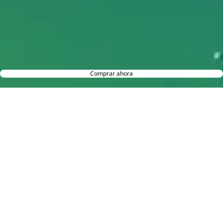
Comprar ahora
¿Qué es LYO?
LYO es una gama innovadora de sticks sin tabaco, creada
exclusivamente para los dispositivos Ploom.
Elaborados a partir de hierbas aromáticas cuidadosamente
tratadas, que contienen nicotina y libres de tabaco, ofrecen
una experiencia centrada en la intensidad y el sabor.