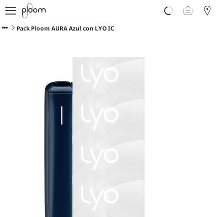
Descubre Ploom AURA
Tienda
Pack Ploom AURA Azul con LYO IC
Sticks LYO
Ploom Club
Blog
Ayuda y soporte
Localiza tu tienda
ISLAS CANARIAS