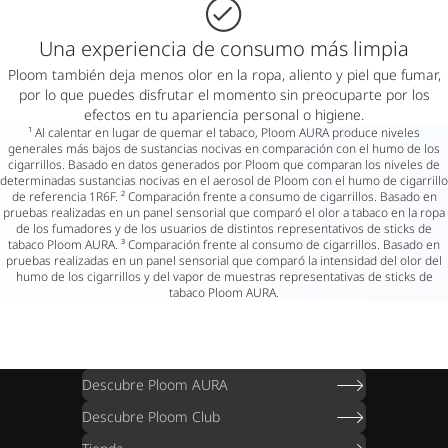
Una experiencia de consumo más limpia
Ploom también deja menos olor en la ropa, aliento y piel que fumar,
por lo que puedes disfrutar el momento sin preocuparte por los
efectos en tu apariencia personal o higiene.
¹ Al calentar en lugar de quemar el tabaco, Ploom AURA produce niveles
generales más bajos de sustancias nocivas en comparación con el humo de los
cigarrillos. Basado en datos generados por Ploom que comparan los niveles de
determinadas sustancias nocivas en el aerosol de Ploom con el humo de cigarrillo
de referencia 1R6F. ² Comparación frente a consumo de cigarrillos. Basado en
pruebas realizadas en un panel sensorial que comparó el olor a tabaco en la ropa
de los fumadores y de los usuarios de distintos representativos de sticks de
tabaco Ploom AURA. ³ Comparación frente al consumo de cigarrillos. Basado en
pruebas realizadas en un panel sensorial que comparó la intensidad del olor del
humo de los cigarrillos y del vapor de muestras representativas de sticks de
tabaco Ploom AURA.
Descubre Ploom AURA
Descubre Ploom Club