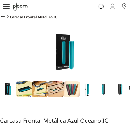
Descubre Ploom AURA
Tienda
Carcasa Frontal Metálica IC
Sticks LYO
Ploom Club
Blog
Ayuda y soporte
Localiza tu tienda
ISLAS CANARIAS
Carcasa Frontal Metálica Azul Oceano IC