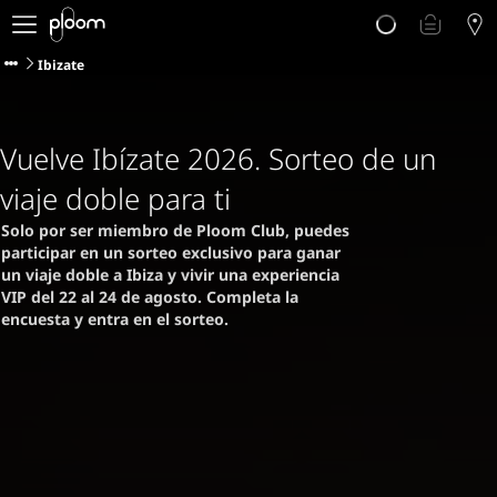
Descubre Ploom AURA
Tienda
Ibizate
Sticks LYO
Ploom Club
Blog
Vuelve Ibízate 2026. Sorteo de un
Ayuda y soporte
viaje doble para ti
Localiza tu tienda
Solo por ser miembro de Ploom Club, puedes 
participar en un sorteo exclusivo para ganar 
un viaje doble a Ibiza y vivir una experiencia 
VIP del 22 al 24 de agosto. Completa la 
PENÍNSULA Y BALEARES
encuesta y entra en el sorteo.