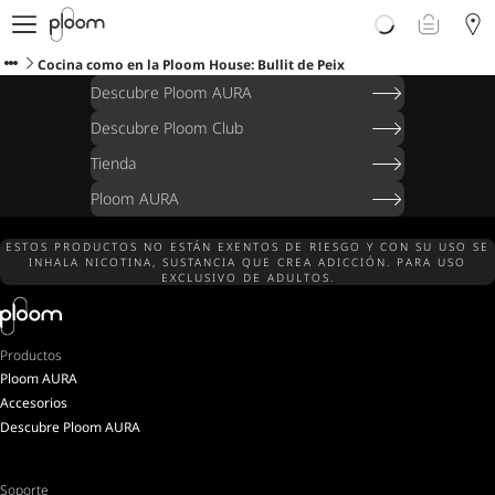
Descubre Ploom AURA
Tienda
Cocina como en la Ploom House: Bullit de Peix
Sticks LYO
Descubre Ploom AURA
Ploom Club
Descubre Ploom Club
Blog
Tienda
Ayuda y soporte
Localiza tu tienda
Ploom AURA
ESTOS PRODUCTOS NO ESTÁN EXENTOS DE RIESGO Y CON SU USO SE
INHALA NICOTINA, SUSTANCIA QUE CREA ADICCIÓN. PARA USO
EXCLUSIVO DE ADULTOS.
PENÍNSULA Y BALEARES
Productos
Ploom AURA
Accesorios
Descubre Ploom AURA
Soporte