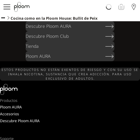
Descubre Ploom AURA
Tienda
Cocina como en la Ploom House: Bullit de Peix
Sticks LYO
Descubre Ploom AURA
Ploom Club
Descubre Ploom Club
Blog
Tienda
Ayuda y soporte
Localiza tu tienda
Ploom AURA
ESTOS PRODUCTOS NO ESTÁN EXENTOS DE RIESGO Y CON SU USO SE
INHALA NICOTINA, SUSTANCIA QUE CREA ADICCIÓN. PARA USO
EXCLUSIVO DE ADULTOS.
ISLAS CANARIAS
Productos
Ploom AURA
Accesorios
Descubre Ploom AURA
Soporte