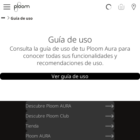
Descubre Ploom AURA
Tienda
Guía de uso
Sticks LYO
Ploom Club
Guía de uso
Blog
Consulta la guía de uso de tu Ploom Aura para
Ayuda y soporte
conocer todas sus funcionalidades y
Localiza tu tienda
recomendaciones de uso.
Ver guía de uso
PENÍNSULA Y BALEARES
Descubre Ploom AURA
Descubre Ploom Club
Tienda
Ploom AURA