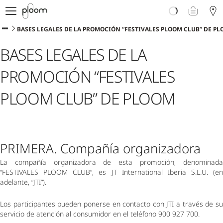
Descubre Ploom AURA
Tienda
BASES LEGALES DE LA PROMOCIÓN “FESTIVALES PLOOM CLUB” DE P
Sticks LYO
BASES LEGALES DE LA
Ploom Club
Blog
PROMOCIÓN “FESTIVALES
Ayuda y soporte
Localiza tu tienda
PLOOM CLUB” DE PLOOM
PENÍNSULA Y BALEARES
PRIMERA. Compañía organizadora 
La compañía organizadora de esta promoción, denominada 
“FESTIVALES PLOOM CLUB”, es JT International Iberia S.L.U. (en 
adelante, “JTI”). 
Los participantes pueden ponerse en contacto con JTI a través de su 
servicio de atención al consumidor en el teléfono 900 927 700. 