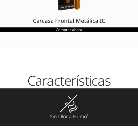
Carcasa Frontal Metálica IC
Comprar ahora
Características
Sin Olor a Humo¹