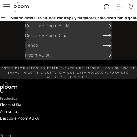
Descubre Ploom AURA
Tienda
Madrid desde las alturas: rooftops y miradores para disfrutar la go
Sticks LYO
Descubre Ploom AURA
Ploom Club
Descubre Ploom Club
Blog
Tienda
Ayuda y soporte
Localiza tu tienda
Ploom AURA
ESTOS PRODUCTOS NO ESTÁN EXENTOS DE RIESGO Y CON SU USO SE
INHALA NICOTINA, SUSTANCIA QUE CREA ADICCIÓN. PARA USO
EXCLUSIVO DE ADULTOS.
ISLAS CANARIAS
Productos
Ploom AURA
Accesorios
Descubre Ploom AURA
Soporte