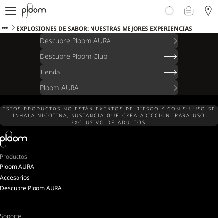
Descubre Ploom AURA
Tienda
EXPLOSIONES DE SABOR: NUESTRAS MEJORES EXPERIENCIAS
Sticks LYO
Descubre Ploom AURA
Ploom Club
Descubre Ploom Club
Blog
Tienda
Ayuda y soporte
Localiza tu tienda
Ploom AURA
ESTOS PRODUCTOS NO ESTÁN EXENTOS DE RIESGO Y CON SU USO SE
INHALA NICOTINA, SUSTANCIA QUE CREA ADICCIÓN. PARA USO
EXCLUSIVO DE ADULTOS.
ISLAS CANARIAS
Productos
Ploom AURA
Accesorios
Descubre Ploom AURA
Soporte